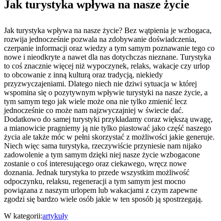
Jak turystyka wpływa na nasze życie
Jak turystyka wpływa na nasze życie? Bez wątpienia je wzbogaca,
rozwija jednocześnie pozwala na zdobywanie doświadczenia,
czerpanie informacji oraz wiedzy a tym samym poznawanie tego co
nowe i nieodkryte a nawet dla nas dotychczas nieznane. Turystyka
to coś znacznie więcej niż wypoczynek, relaks, wakacje czy urlop
to obcowanie z inną kulturą oraz tradycją, niekiedy
przyzwyczajeniami. Dlatego niech nie dziwi sytuacja w której
wspomina się o pozytywnym wpływie turystyki na nasze życie, a
tym samym tego jak wiele może ona nie tylko zmienić lecz
jednocześnie co może nam najzwyczajniej w świecie dać.
Dodatkowo do samej turystyki przykładamy coraz większą uwagę,
a mianowicie pragniemy ją nie tylko piastować jako część naszego
życia ale także móc w pełni skorzystać z możliwości jakie generuje.
Niech więc sama turystyka, rzeczywiście przyniesie nam nijako
zadowolenie a tym samym dzięki niej nasze życie wzbogacone
zostanie o coś interesującego oraz ciekawego, wręcz nowe
doznania. Jednak turystyka to przede wszystkim możliwość
odpoczynku, relaksu, regeneracji a tym samym jest mocno
powiązana z naszym urlopem lub wakacjami z czym zapewne
zgodzi się bardzo wiele osób jakie w ten sposób ją spostrzegają.
W kategorii:
artykuły