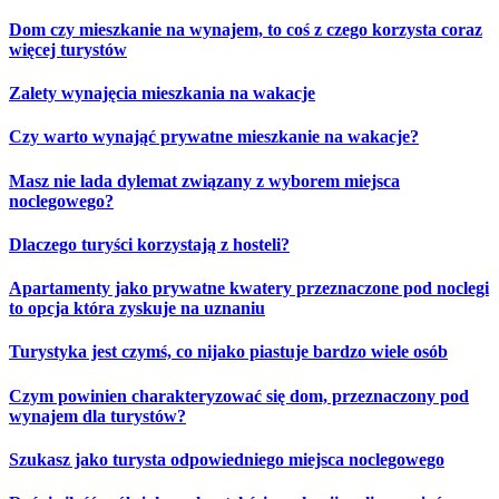
Dom czy mieszkanie na wynajem, to coś z czego korzysta coraz
więcej turystów
Zalety wynajęcia mieszkania na wakacje
Czy warto wynająć prywatne mieszkanie na wakacje?
Masz nie lada dylemat związany z wyborem miejsca
noclegowego?
Dlaczego turyści korzystają z hosteli?
Apartamenty jako prywatne kwatery przeznaczone pod noclegi
to opcja która zyskuje na uznaniu
Turystyka jest czymś, co nijako piastuje bardzo wiele osób
Czym powinien charakteryzować się dom, przeznaczony pod
wynajem dla turystów?
Szukasz jako turysta odpowiedniego miejsca noclegowego