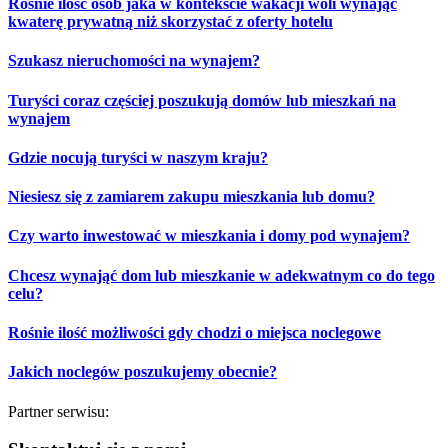
Rośnie ilość osób jaka w kontekście wakacji woli wynająć
kwaterę prywatną niż skorzystać z oferty hotelu
Szukasz nieruchomości na wynajem?
Turyści coraz częściej poszukują domów lub mieszkań na
wynajem
Gdzie nocują turyści w naszym kraju?
Niesiesz się z zamiarem zakupu mieszkania lub domu?
Czy warto inwestować w mieszkania i domy pod wynajem?
Chcesz wynająć dom lub mieszkanie w adekwatnym co do tego
celu?
Rośnie ilość możliwości gdy chodzi o miejsca noclegowe
Jakich noclegów poszukujemy obecnie?
Partner serwisu: