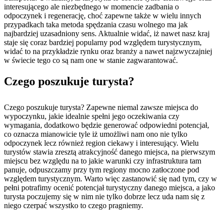
interesującego ale niezbędnego w momencie zadbania o
odpoczynek i regenerację, choć zapewne także w wielu innych
przypadkach taka metoda spędzania czasu wolnego ma jak
najbardziej uzasadniony sens. Aktualnie widać, iż nawet nasz kraj
staje się coraz bardziej popularny pod względem turystycznym,
widać to na przykładzie rynku oraz branży a nawet najzwyczajniej
w świecie tego co są nam one w stanie zagwarantować.
Czego poszukuje turysta?
Czego poszukuje turysta? Zapewne niemal zawsze miejsca do
wypoczynku, jakie idealnie spełni jego oczekiwania czy
wymagania, dodatkowo będzie generować odpowiedni potencjał,
co oznacza mianowicie tyle iż umożliwi nam ono nie tylko
odpoczynek lecz również region ciekawy i interesujący. Wielu
turystów stawia zresztą atrakcyjność danego miejsca, na pierwszym
miejscu bez względu na to jakie warunki czy infrastruktura tam
panuje, odpuszczamy przy tym regiony mocno zatłoczone pod
względem turystycznym. Warto więc zastanowić się nad tym, czy w
pełni potrafimy ocenić potencjał turystyczny danego miejsca, a jako
turysta poczujemy się w nim nie tylko dobrze lecz uda nam się z
niego czerpać wszystko to czego pragniemy.